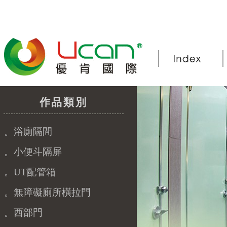
作品類別
。浴廁隔間
。小便斗隔屏
。UT配管箱
。無障礙廁所橫拉門
。西部門